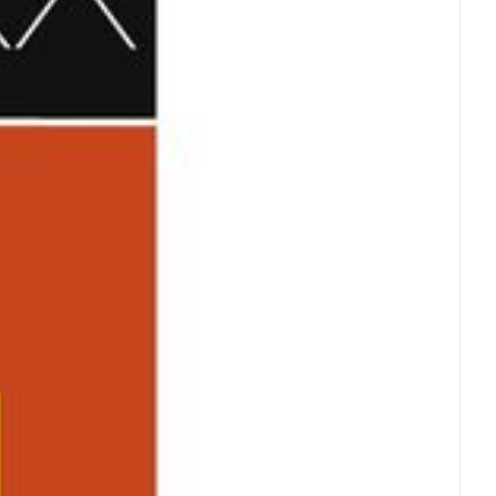
erende
Parfums en
geurproducten
CBD