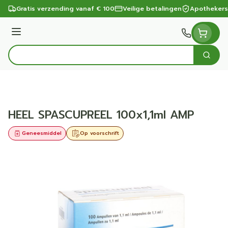
Ga naar de inhoud
Gratis verzending vanaf € 100
Veilige betalingen
Apothekers
Menu
Zoek
Product, merk, categorie...
HEEL SPASCUPREEL 100x1,1ml AMP
Geneesmiddel
Op voorschrift