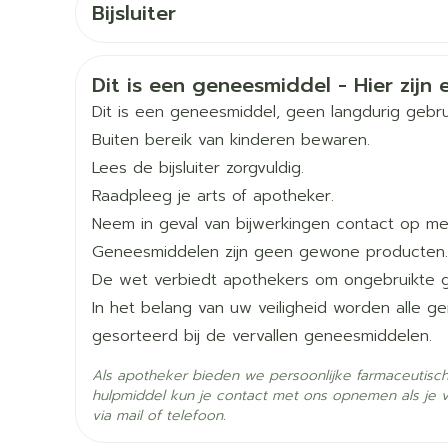
Toon meer
Bijsluiter
ciprofloxacine of enoxacine, die gebruikt word
Therapeutische respons wordt gewoonlijk na
U neemt andere geneesmiddelen in die duloxe
Nederlands
Duits
Frans
De behandeling gedurende een aantal maanden
Organisaties
Sandoz
orging
Supplementen
Insectenw
middelen
geneesmiddelen in?')Praat met uw arts als u e
Veiligheidsinformatie
Dit is een geneesmiddel - Hier zijn e
en
Mondmaskers
issen
Startdosis: 30 mg 1x/dag.
u vertellen of u Duloxetine Sandoz kunt inneme
Merken
Sandoz
Dit is een geneesmiddel, geen langdurig gebru
 -
Standaard onderhoudsdosis: 60 mg 1x/dag.
Buiten bereik van kinderen bewaren.
uid
Max. 120 mg/dag.
Breedte
91 mm
Lees de bijsluiter zorgvuldig.
d
De behandeling gedurende een aantal maanden
Raadpleeg je arts of apotheker.
Lengte
121 mm
Neem in geval van bijwerkingen contact op met
Aanbevolen startdosis en onderhoudsdosis: 6
Geneesmiddelen zijn geen gewone producten.
Diepte
88 mm
De wet verbiedt apothekers om ongebruikte 
Met of zonder voedsel innemen.
In het belang van uw veiligheid worden alle 
Hoeveelheid
98
Zelfbruiner
Scheren
gesorteerd bij de vervallen geneesmiddelen.
Verpakking
Als apotheker bieden we persoonlijke farmaceutisc
Actieve
hulpmiddel kun je contact met ons opnemen als je 
duloxetine hydrochloride
Ingrediënten
via mail of telefoon.