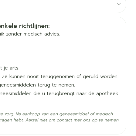
en bij de behandeling van bepaalde infecties.
 2-4 weken behandeling waargenomen.
tine bevatten (zie 'Neemt u nog andere
 voort te zetten om terugval te voorkomen.
erende
Parfums en
geurproducten
en hoge bloeddruk of hartziekte heeft. Uw arts kan
nkele richtlijnen:
n.
ik zonder medisch advies.
 voort te zetten om terugval te voorkomen.
 je arts.
0 mg 1x/dag.
 Ze kunnen nooit teruggenomen of geruild worden.
geneesmiddelen terug te nemen.
geneesmiddelen die u terugbrengt naar de apotheek
CBD
he zorg. Na aankoop van een geneesmiddel of medisch
vragen hebt. Aarzel niet om contact met ons op te nemen