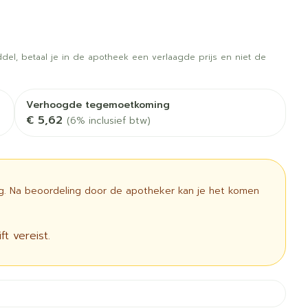
 vogels
Fytotherapie
Wondzorg
rapie
Toon meer
Diagnosetesten en
 stress
Vlooien en teken
del, betaal je in de apotheek een verlaagde prijs en niet de
meetapparatuur
Oren
Mond en keel
Alcoholtest
g
Oordopjes
Zuigtabletten
therapie -
Mond, muil of snavel
Verhoogde tegemoetkoming
Bloeddrukmeter
ls
 en -druppels
Oorreiniging
Spray - oplossing
€ 5,62
(6% inclusief btw)
Cholesteroltest
l
zen
Oordruppels
Hartslagmeter
n
ulpmiddelen
Toon meer
ig. Na beoordeling door de apotheker kan je het komen
t vereist.
cherming
Hygiëne
Ergonomie
unning en -
Aambeien
s
Bad en douche
Ademhaling en zuurstof
e
Badkamer