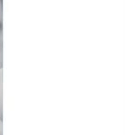
erende
Parfums en
geurproducten
CBD