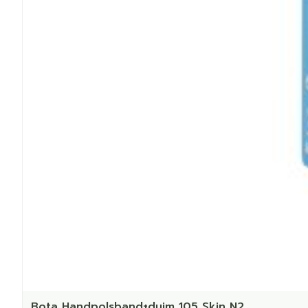
Bota Handpolsband+duim 105 Skin N2