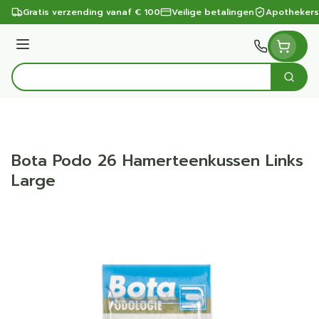
Ga naar de inhoud
Gratis verzending vanaf € 100
Veilige betalingen
Apothekers
Menu
Zoek
Product, merk, categorie...
Bota Podo 26 Hamerteenkussen Links
Large