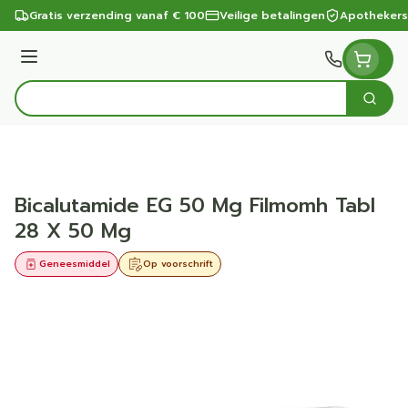
Ga naar de inhoud
Gratis verzending vanaf € 100
Veilige betalingen
Apothekers
Menu
Zoek
Product, merk, categorie...
Bicalutamide EG 50 Mg Filmomh Tabl
28 X 50 Mg
Geneesmiddel
Op voorschrift