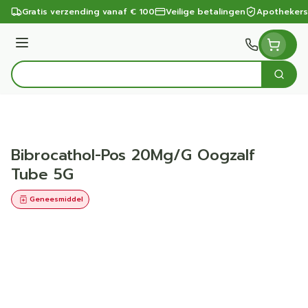
Ga naar de inhoud
Gratis verzending vanaf € 100
Veilige betalingen
Apothekers
Menu
Zoek
Product, merk, categorie...
Bibrocathol-Pos 20Mg/G Oogzalf
Tube 5G
Geneesmiddel