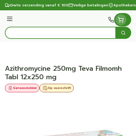
Ga naar de inhoud
Gratis verzending vanaf € 100
Veilige betalingen
Apothekers
Menu
Zoek
Product, merk, categorie...
Azithromycine 250mg Teva Filmomh
Tabl 12x250 mg
Geneesmiddel
Op voorschrift