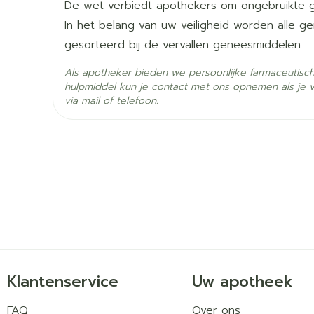
De wet verbiedt apothekers om ongebruikte 
In het belang van uw veiligheid worden alle 
Actieve
atovaquon, proguanil hyd
gesorteerd bij de vervallen geneesmiddelen.
Ingrediënten
Als apotheker bieden we persoonlijke farmaceutisc
Behoud
Kamertemperatuur (15°C 
hulpmiddel kun je contact met ons opnemen als je 
via mail of telefoon.
Klantenservice
Uw apotheek
FAQ
Over ons