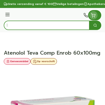
Ga naar de inhoud
Gratis verzending vanaf € 100
Veilige betalingen
Apothekers
Menu
Zoek
Product, merk, categorie...
Atenolol Teva Comp Enrob 60x100mg
Geneesmiddel
Op voorschrift