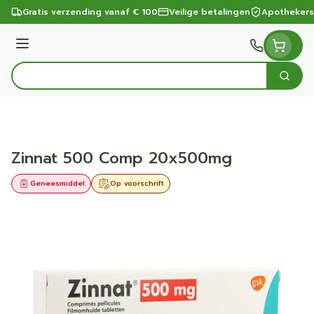
Ga naar de inhoud
Gratis verzending vanaf € 100
Veilige betalingen
Apothekers
Menu
Zoek
Product, merk, categorie...
Zinnat 500 Comp 20x500mg
Geneesmiddel
Op voorschrift