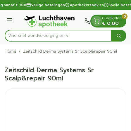
Dia 1 van 1
Ga naar de inhoud
ng vanaf € 100
Veilige betalingen
Apothekersadvies
Snelle besc
0
0 artikelen
Menu
€ 0,00
Vind snel wondverzorg
Zoek
Product, merk, categorie...
Home
/
Zeitschild Derma Systems Sr Scalp&repair 90ml
Zeitschild Derma Systems Sr
Scalp&repair 90ml