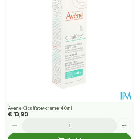
Diepte
48 mm
Hoeveelheid
90
Verpakking
Kamertemperatuur (15°C -
Behoud
25°C)
Avene Cicalfate+creme 40ml
€ 13,90
Aantal