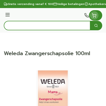
Ga naar de inhoud
Gratis verzending vanaf € 100
Veilige betalingen
Apothekers
Menu
Zoek
Product, merk, categorie...
Weleda Zwangerschapsolie 100ml