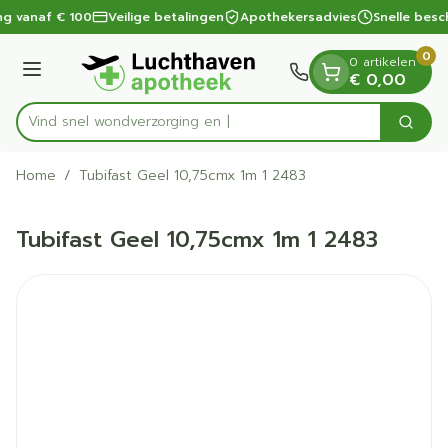
Dia 1 van 1
Ga naar de inhoud
ng vanaf € 100
Veilige betalingen
Apothekersadvies
Snelle besc
0
0 artikelen
Menu
€ 0,00
Vind snel wondverzo
Zoek
Product, merk, categorie...
Home
/
Tubifast Geel 10,75cmx 1m 1 2483
Tubifast Geel 10,75cmx 1m 1 2483