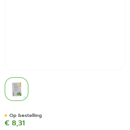
View larger image
Tubifast Geel 10,75cmx 1m 
Op bestelling
€ 8,31