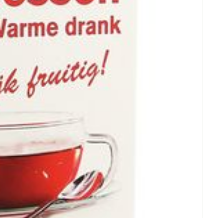
erende
Parfums en
geurproducten
CBD