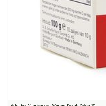
Additiva Vlierbessen Warme Drank Zakje 10