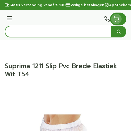
Ga naar de inhoud
Gratis verzending vanaf € 100
Veilige betalingen
Apothekers
Menu
Zoek
Product, merk, categorie...
Suprima 1211 Slip Pvc Brede Elastiek
Wit T54