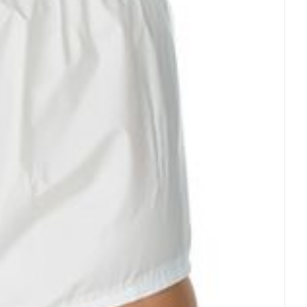
erende
Parfums en
geurproducten
CBD