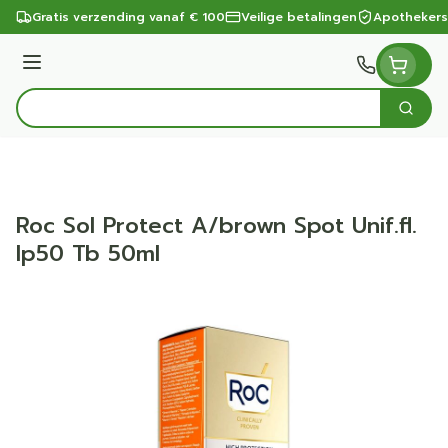
Ga naar de inhoud
Gratis verzending vanaf € 100
Veilige betalingen
Apothekers
Menu
Zoek
Product, merk, categorie...
Roc Sol Protect A/brown Spot Unif.fl.
Ip50 Tb 50ml