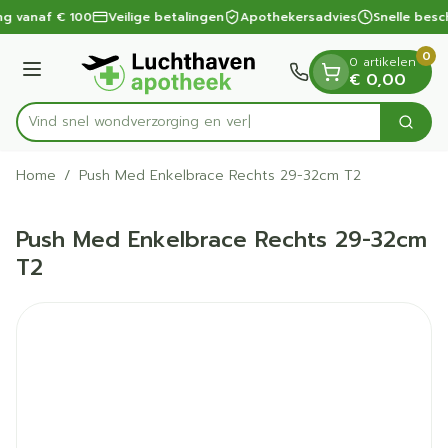
Dia 1 van 1
Ga naar de inhoud
ng vanaf € 100
Veilige betalingen
Apothekersadvies
Snelle besc
0
0 artikelen
Menu
€ 0,00
Vind snel wondverzorgi
Zoek
Product, merk, categorie...
Home
/
Push Med Enkelbrace Rechts 29-32cm T2
Push Med Enkelbrace Rechts 29-32cm
T2