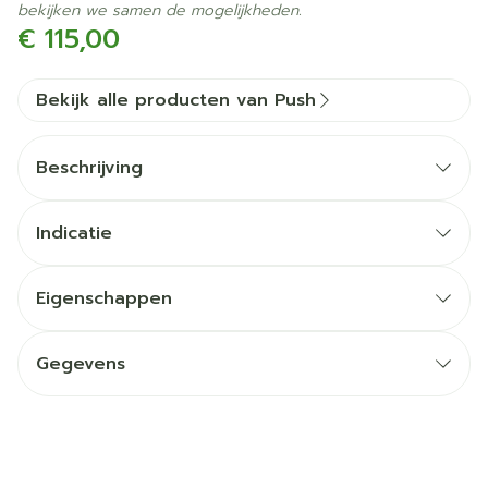
bekijken we samen de mogelijkheden.
€ 115,00
Bekijk alle producten van Push
Beschrijving
Indicatie
Matige (rest)instabiliteit (bij matige belasting)
Behandeling van acute laterale enkelbandlaesies
Eigenschappen
(alternatief voor tape)
Behandeling van stabiele enkelfracturen (type
Gegevens
Weber A met geïsoleerde laterale
CNK
2154227
malleolusfractuur)
Nabehandeling van enkelfracturen (incl.
Organisaties
Advys
Jonesfractuur)