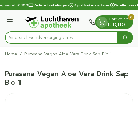
Dia 1 van 1
Ga naar de inhoud
ng vanaf € 100
Veilige betalingen
Apothekersadvies
Snelle besc
0
0 artikelen
Menu
€ 0,00
Vind snel wondverzorgin
Zoek
Product, merk, categorie...
Home
/
Purasana Vegan Aloe Vera Drink Sap Bio 1l
Purasana Vegan Aloe Vera Drink Sap
Bio 1l