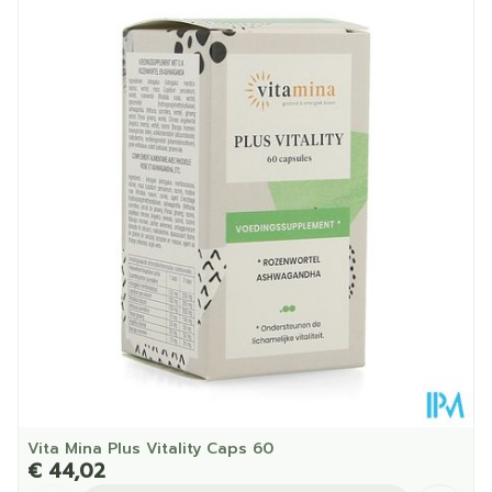
Lengte
84 mm
Zout
< 0.01 g
Diepte
248 mm
Dieetbeperkingen
Bio, Vegan
Kamertemperatuur (15°C
Behoud
- 25°C)
Vita Mina Plus Vitality Caps 60
€ 44,02