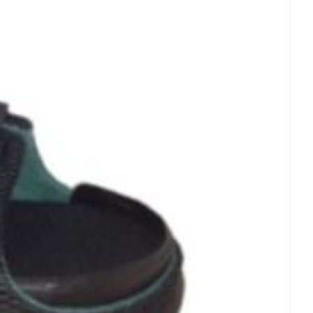
erende
Parfums en
geurproducten
CBD