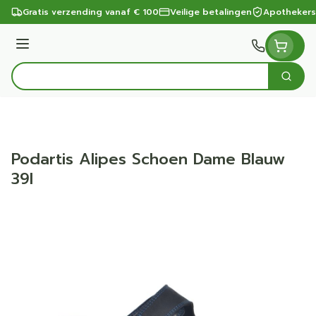
Ga naar de inhoud
Gratis verzending vanaf € 100
Veilige betalingen
Apothekers
Menu
Zoek
Product, merk, categorie...
Podartis Alipes Schoen Dame Blauw
39l