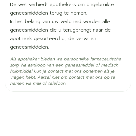
Pijnstillers zoals buprenorphine, tramadol,
van 10 mg
De wet verbiedt apothekers om ongebruikte
Actieve
pethidine.
paroxetine hydrochloride
Ingrediënten
Max. 50 mg /dag
geneesmiddelen terug te nemen.
Geneesmiddelen die triptanen genoemd worden,
In het belang van uw veiligheid worden alle
zoals sumatriptan (om migraine te behandelen).
Inname 1 x daags ('s morgens) tijdens de maaltijd
Andere antidepressiva met inbegrip van andere
Kamertemperatuur (15°C -
geneesmiddelen die u terugbrengt naar de
Behoud
SSRI's en tricyclische antidepressiva zoals
25°C)
Het tablet doorslikken zonder kauwen
apotheek gesorteerd bij de vervallen
clomipramine, nortriptyline en desipramine.
geneesmiddelen.
Een voedingssupplement dat tryptofaan heet.
Geneesmiddelen zoals lithium, risperidon,
Als apotheker bieden we persoonlijke farmaceutische
perfenazine, clozapine (antipsychotica genoemd).
zorg. Na aankoop van een geneesmiddel of medisch
Fentanyl, gebruikt bij algemene anesthesie of om
hulpmiddel kun je contact met ons opnemen als je
chronische pijn te behandelen.
vragen hebt. Aarzel niet om contact met ons op te
Een combinatie van fosamprenavir en ritonavir
nemen via mail of telefoon.
(om een infectie met het humane
immunodeficiëntievirus (hiv) te behandelen).
Sint-janskruid (een kruidengeneesmiddel tegen
depressie).
Fenobarbital, fenytoïne of carbamazepine
(gebruikt om stuipen of epilepsie te behandelen).
Atomoxetine (om een aandachtstekortstoornis
met hyperactiviteit (ADHD) te behandelen).