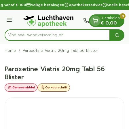
Dia 1 van 1
Ga naar de inhoud
ng vanaf € 100
Veilige betalingen
Apothekersadvies
Snelle besc
0
0 artikelen
Menu
€ 0,00
Vind snel wondver
Zoek
Product, merk, categorie...
Home
/
Paroxetine Viatris 20mg Tabl 56 Blister
Paroxetine Viatris 20mg Tabl 56
Blister
Geneesmiddel
Op voorschrift