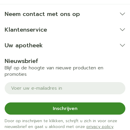
Procyclidine (om tremor te verlichten, vooral bij
de ziekte van Parkinson).
Neem contact met ons op
Warfarine of andere geneesmiddelen
(anticoagulantia genoemd) die gebruikt worden
Klantenservice
om het bloed te verdunnen.
Geneesmiddelen om een onregelmatige hartslag
te behandelen zoals propafenon en flecaïnide.
Uw apotheek
Metoprolol, een bètablokker (om hoge bloeddruk
en hartproblemen te behandelen).
Nieuwsbrief
Pravastatine, om een hoge cholesterol te
Blijf op de hoogte van nieuwe producten en
behandelen.
promoties
Rifampicine, (om tuberculose (tbc) en lepra te
behandelen).
E-mail adres
linezolid (een antibioticum gebruikt om infecties
te behandelen).
Tamoxifen, dat gebruikt wordt om borstkanker en
vruchtbaarheidsproblemen te behandelen.
Inschrijven
Mivacurium of suxamethonium (geneesmiddelen
die gebruikt worden om de spieren te
Door op inschrijven te klikken, schrijft u zich in voor onze
nieuwsbrief en gaat u akkoord met onze
ontspannen).
privacy policy
.