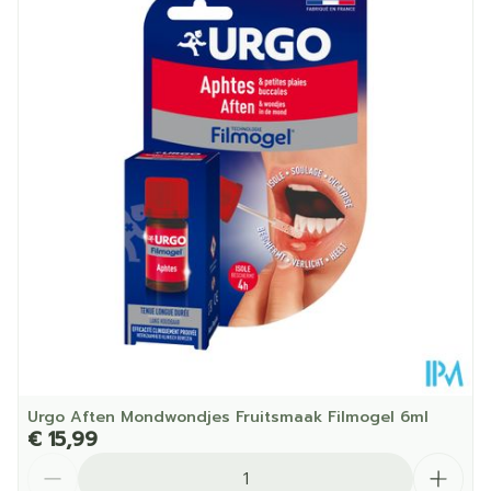
Diepte
30 mm
Hoeveelheid
15
Verpakking
Dieetbeperkingen
Zonder kleurstoffen
Kamertemperatuur (15°C
Behoud
- 25°C)
Urgo Aften Mondwondjes Fruitsmaak Filmogel 6ml
€ 15,99
Aantal