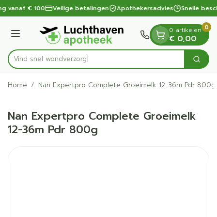
Dia 1 van 1
Ga naar de inhoud
ng vanaf € 100
Veilige betalingen
Apothekersadvies
Snelle besc
0
0 artikelen
Menu
€ 0,00
Vind snel won
Zoek
Product, merk, categorie...
Home
/
Nan Expertpro Complete Groeimelk 12-36m Pdr 800g
Nan Expertpro Complete Groeimelk
12-36m Pdr 800g