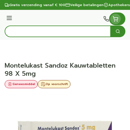
Ga naar de inhoud
Gratis verzending vanaf € 100
Veilige betalingen
Apothekers
Menu
Zoek
Product, merk, categorie...
Montelukast Sandoz Kauwtabletten
98 X 5mg
Geneesmiddel
Op voorschrift