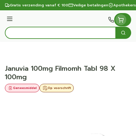
Ga naar de inhoud
Gratis verzending vanaf € 100
Veilige betalingen
Apothekers
Menu
Zoek
Product, merk, categorie...
Januvia 100mg Filmomh Tabl 98 X
100mg
Geneesmiddel
Op voorschrift