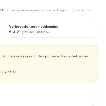
rapie
Toon meer
del, betaal je in de apotheek een verlaagde prijs en niet de
Diagnosetesten en
 stress
Vlooien en teken
meetapparatuur
Oren
Mond en keel
Verhoogde tegemoetkoming
Alcoholtest
g
Oordopjes
Zuigtabletten
€ 4,21
(6% inclusief btw)
therapie -
Mond, muil of snavel
Bloeddrukmeter
ls
 en -druppels
Oorreiniging
Spray - oplossing
Cholesteroltest
l
zen
Oordruppels
Hartslagmeter
n
ulpmiddelen
ig. Na beoordeling door de apotheker kan je het komen
Toon meer
t vereist.
cherming
Hygiëne
Ergonomie
unning en -
Aambeien
s
Bad en douche
Ademhaling en zuurstof
e
Badkamer