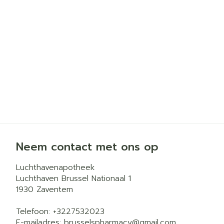
Haar
Gezichtsverz
Pillendozen 
Pigmentstoorn
accessoires
Gevoelige huid
geïrriteerde h
Gemengde hui
Doffe huid
Toon meer
Neem contact met ons op
Snurken
Luchthavenapotheek
Luchthaven Brussel Nationaal 1
1930
Zaventem
Telefoon:
+3227532023
E-mailadres:
brusselspharmacy@
gmail.com