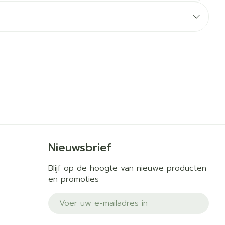
erende
Parfums en
geurproducten
Nieuwsbrief
CBD
Blijf op de hoogte van nieuwe producten
en promoties
E-mail adres