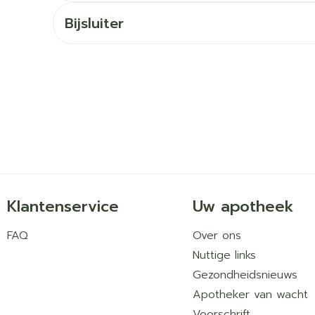
Bijsluiter
orging
Supplementen
Insectenw
middelen
en
Mondmaskers
issen
 -
uid
d
Klantenservice
Uw apotheek
Zelfbruiner
Scheren
FAQ
Over ons
Nuttige links
Gezondheidsnieuws
Apotheker van wacht
Voorschrift