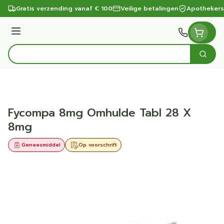
Ga naar de inhoud
Gratis verzending vanaf € 100
Veilige betalingen
Apothekers
Menu
Zoek
Product, merk, categorie...
Fycompa 8mg Omhulde Tabl 28 X
8mg
Geneesmiddel
Op voorschrift