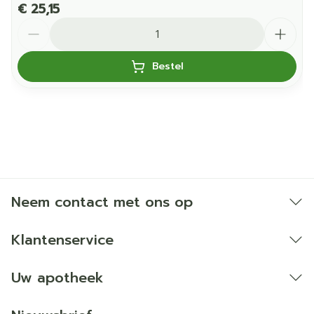
€ 25,15
Vitamine C:
80 mg
100
Aantal
Vitamine D:
5 μg
100
Bestel
Vitamine E:
12 mg
100
Chroom:
40 μg
100
Ijzer:
14 mg
100
Neem contact met ons op
Jood:
150 μg
100
Klantenservice
Koper:
1,0 mg
100
Uw apotheek
Magnesium:
375 mg
100