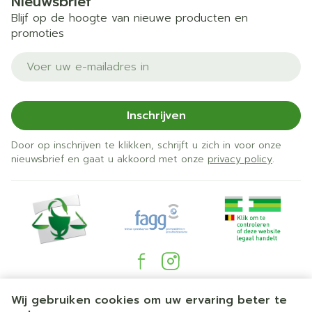
Nieuwsbrief
Mangaan:
1 mg
50
Blijf op de hoogte van nieuwe producten en
promoties
Molybdeen:
50 μg
100
E-mail adres
Seleen:
55 μg
100
Inschrijven
Zink:
10 mg
100
Door op inschrijven te klikken, schrijft u zich in voor onze
*RI = Referentie inname
nieuwsbrief en gaat u akkoord met onze
privacy policy
.
Juridische links
Wij gebruiken cookies om uw ervaring beter te