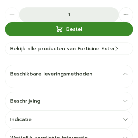
Aantal
Bestel
Bekijk alle producten van Forticine Extra
Beschikbare leveringsmethoden
Beschrijving
Indicatie
Ginkgo Biloba helpt het geheugen te verbeteren