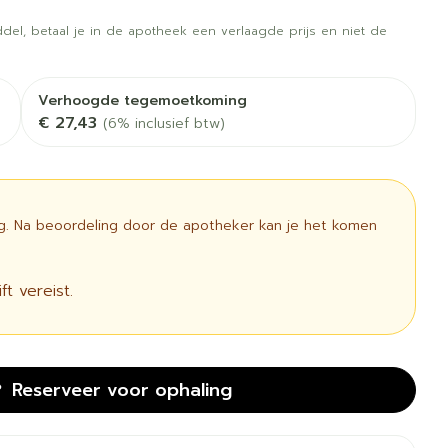
rapie
Toon meer
del, betaal je in de apotheek een verlaagde prijs en niet de
Diagnosetesten en
 stress
Vlooien en teken
meetapparatuur
Oren
Mond en keel
Verhoogde tegemoetkoming
€ 27,43
Alcoholtest
(6% inclusief btw)
g
Oordopjes
Zuigtabletten
therapie -
Mond, muil of snavel
Bloeddrukmeter
ls
 en -druppels
Oorreiniging
Spray - oplossing
Cholesteroltest
l
zen
Oordruppels
Hartslagmeter
ig. Na beoordeling door de apotheker kan je het komen
n
ulpmiddelen
Toon meer
t vereist.
cherming
Hygiëne
Ergonomie
unning en -
Aambeien
s
Reserveer
voor ophaling
Bad en douche
Ademhaling en zuurstof
e
Badkamer