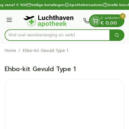
Dia 1 van 1
Ga naar de inhoud
ng vanaf € 100
Veilige betalingen
Apothekersadvies
Snelle besc
0
0 artikelen
Menu
€ 0,00
Vind snel wondverzorging
Zoek
Product, merk, categorie...
Home
/
Ehbo-kit Gevuld Type 1
Ehbo-kit Gevuld Type 1