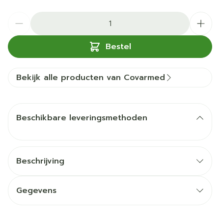
Aantal
Bestel
Bekijk alle producten van Covarmed
Beschikbare leveringsmethoden
Beschrijving
Gegevens
1 Covaplast wondpleister 6 cm x 1 m'
1 Covaplast assortiment pleisters 40st.'
CNK
4412979