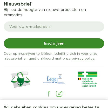
Nieuwsbrief
Blijf op de hoogte van nieuwe producten en
promoties
E-mail adres
Inschrijven
Door op inschrijven te klikken, schrijft u zich in voor onze
nieuwsbrief en gaat u akkoord met onze
privacy policy
.
Juridische links
Wij gebruiken cookies om uw ervaring beter te