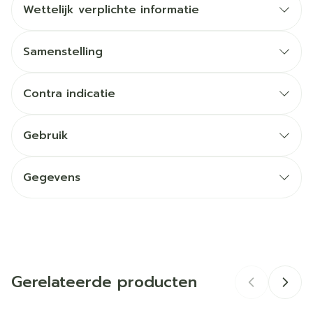
Wettelijk verplichte informatie
Samenstelling
Contra indicatie
Gebruik
Gegevens
CNK
4652509
Organisaties
BS Nutrition
Gerelateerde producten
Merken
Delical