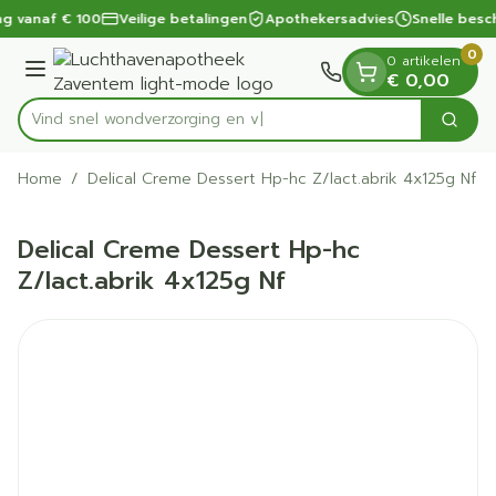
Dia 1 van 1
Ga naar de inhoud
ng vanaf € 100
Veilige betalingen
Apothekersadvies
Snelle besc
0
0 artikelen
Menu
€ 0,00
Vind snel wondverzo
Zoek
Product, merk, categorie...
Home
/
Delical Creme Dessert Hp-hc Z/lact.abrik 4x125g Nf
Delical Creme Dessert Hp-hc
Z/lact.abrik 4x125g Nf