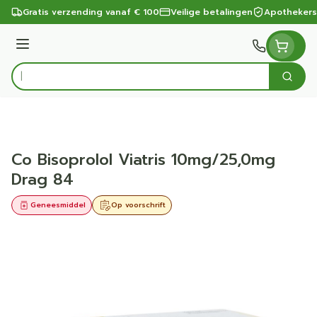
Ga naar de inhoud
Gratis verzending vanaf € 100
Veilige betalingen
Apothekers
Menu
Zoek
Product, merk, categorie...
Co Bisoprolol Viatris 10mg/25,0mg
Drag 84
Geneesmiddel
Op voorschrift