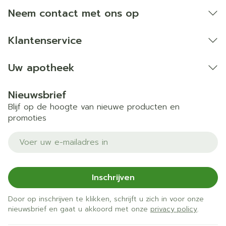
Bij onvakkundig gebruik en eigenmachtig
Neem contact met ons op
aangebrachte veranderingen vervalt elke
aansprakelijkheid.
Klantenservice
Uw apotheek
Nieuwsbrief
Blijf op de hoogte van nieuwe producten en
promoties
E-mail adres
Inschrijven
Door op inschrijven te klikken, schrijft u zich in voor onze
nieuwsbrief en gaat u akkoord met onze
privacy policy
.