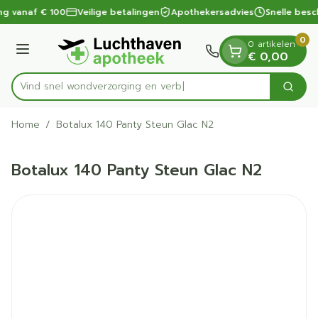
Dia 1 van 1
Ga naar de inhoud
ng vanaf € 100
Veilige betalingen
Apothekersadvies
Snelle besc
0
0 artikelen
Menu
€ 0,00
Vind snel wondverzorging
Zoek
Product, merk, categorie...
Home
/
Botalux 140 Panty Steun Glac N2
Botalux 140 Panty Steun Glac N2