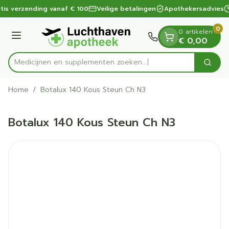
Dia 1 van 1
Ga naar de inhoud
tis verzending vanaf € 100
Veilige betalingen
Apothekersadvies
0
0 artikelen
Menu
€ 0,00
Medicijnen en supplementen zoeken...
Zoek
Product, merk, categorie...
Home
/
Botalux 140 Kous Steun Ch N3
Botalux 140 Kous Steun Ch N3