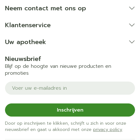
Bij onvakkundig gebruik en eigenmachtig
Neem contact met ons op
aangebrachte veranderingen vervalt elke
aansprakelijkheid.
Klantenservice
Uw apotheek
Nieuwsbrief
Blijf op de hoogte van nieuwe producten en
promoties
E-mail adres
Inschrijven
Door op inschrijven te klikken, schrijft u zich in voor onze
nieuwsbrief en gaat u akkoord met onze
privacy policy
.