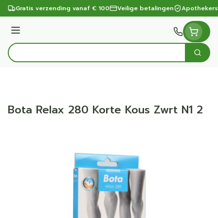
Ga naar de inhoud
Gratis verzending vanaf € 100
Veilige betalingen
Apothekers
Menu
Zoek
Product, merk, categorie...
Bota Relax 280 Korte Kous Zwrt N1 2