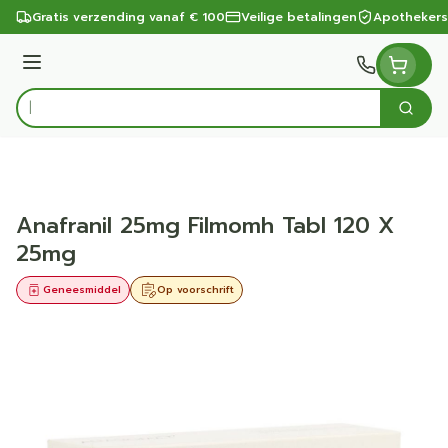
Ga naar de inhoud
Gratis verzending vanaf € 100
Veilige betalingen
Apothekers
Menu
Zoek
Product, merk, categorie...
Anafranil 25mg Filmomh Tabl 120 X
25mg
Geneesmiddel
Op voorschrift