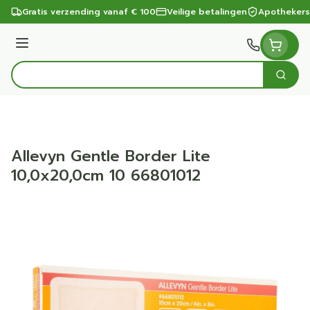
Ga naar de inhoud
Gratis verzending vanaf € 100
Veilige betalingen
Apothekers
Menu
Zoek
Product, merk, categorie...
Allevyn Gentle Border Lite
10,0x20,0cm 10 66801012