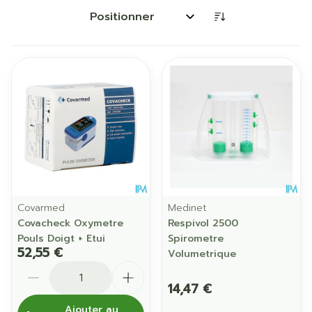
Trier par:
Covarmed
Medinet
Covacheck Oxymetre
Respivol 2500
Pouls Doigt + Etui
Spirometre
52,55 €
Volumetrique
Quantité
14,47 €
Ajouter au