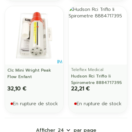
Teleflex Medical
Clc Mini Wright Peak
Hudson Rci Triflo Ii
Flow Enfant
Spirometre 8884717395
32,10 €
22,21 €
En rupture de stock
En rupture de stock
Afficher
par page