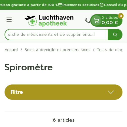
Diapositive 1 de 1
Aller au contenu
raison gratuite à partir de 100 €
Paiements sécurisés
Conseil du p
0
0 articles
Menu
0,00 €
Recherche de médicaments et de suppléments...
Cherc
Rechercher
Accueil
/
Soins à domicile et premiers soins
/
Tests de diagno
Spiromètre
Filtre
6
articles