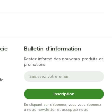
Yeux
us
Afficher plus
anti-insectes
Senteur
cie
Bulletin d’information
Restez informé des nouveaux produits et
promotions
Adresse mail
de
Inscription
En cliquant sur s'abonner, vous vous abonnez
CBD
à notre newsletter et acceptez notre