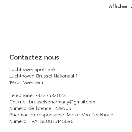
Afficher
Cheveux
Piluliers et a
Soins du vis
Taches de pig
Contactez nous
Peau sensible
Luchthavenapotheek
irritée
Luchthaven Brussel Nationaal 1
Peau mixte
1930
Zaventem
Peau terne
Téléphone:
+3227532023
Afficher plus
Courriel:
brusselspharmacy@
gmail.com
Numéro de licence:
239505
Pharmacien responsable:
Mieke Van Eeckhoudt
Numéro TVA:
BE0873145696
Ronflement