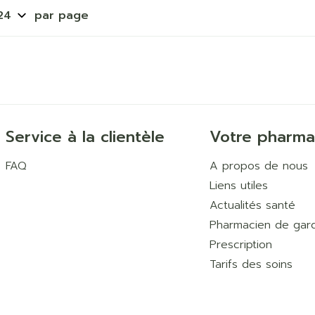
Ombres à paupières
par page
Massage
Afficher plus
Afficher pl
ccessoires
Masques chirurgique
age
Compléments
Répulsifs 
nutritionnels
mentation
Service à la clientèle
Votre pharma
 - peau
FAQ
A propos de nous
Liens utiles
Actualités santé
Pharmacien de gar
Prescription
Tarifs des soins
Autobronzants
Rasage