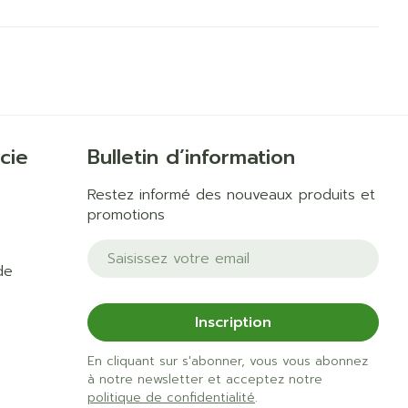
mie
Salle de bains
 solaire
Hygiène
s
Lit
l
Bain et douche
Escarres
Afficher plus
ie
Voies urinaires
e
au soleil
cie
Bulletin d’information
anxiété et
Arrêter de fumer
us
Restez informé des nouveaux produits et
promotions
et
Instruments
e: bandages
Adresse mail
Médicaments anti-
ques
tumoraux
de
et hygiène
Démaquillage et
nettoyage
Inscription
s et
Lait, gel, huile et crème
Anesthésie
on
de nettoyage
En cliquant sur s'abonner, vous vous abonnez
à notre newsletter et acceptez notre
ntime
Tonic - lotion
 pieds
politique de confidentialité
.
hie
Médications diverses