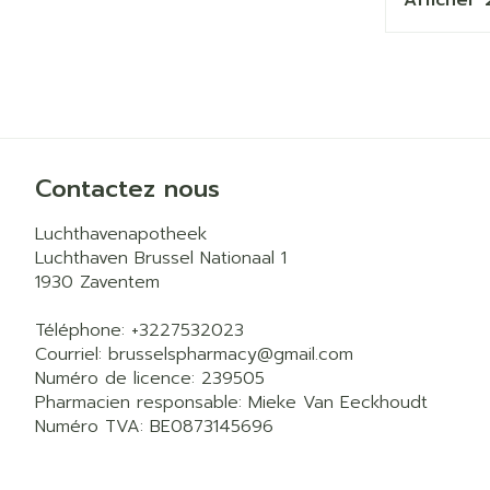
Pieds et jam
Accessoires a
Crème, gel et 
Pieds secs, cal
Oxygène
crevasses
Système respi
Ampoules
Callosités
Contactez nous
Cors
Muscles et
articulations
Luchthavenapotheek
Afficher plus
Luchthaven Brussel Nationaal 1
Aiguilles et 
1930
Zaventem
Infections
Seringues
Téléphone:
+3227532023
Spécifiqueme
Solution inject
les hommes
Courriel:
brusselspharmacy@
gmail.com
Numéro de licence:
239505
Aiguilles
Soins du corp
Pharmacien responsable:
Mieke Van Eeckhoudt
Poux
Aiguilles stylo
Numéro TVA:
BE0873145696
Déodorants
Afficher plus
Soins du visag
Diagnostique