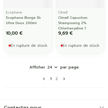
Ecophane
Clinell
Ecophane Biorga Sh
Clinell Capuchon
Ultra Doux 200ml
Shampooing 2%
Chlorhexydine 1
10,00 €
9,69 €
En rupture de stock
En rupture de stock
Afficher
par page
Pages
Vous lisez actuellement la p
Page
1
2
Contactez nous