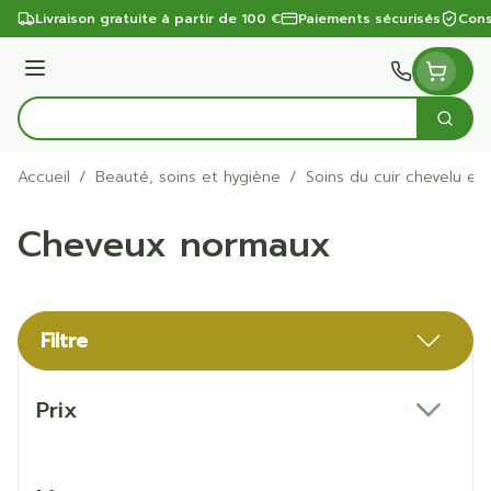
Aller au contenu
Livraison gratuite à partir de 100 €
Paiements sécurisés
Cons
Menu
Cherc
Rechercher
Accueil
/
Beauté, soins et hygiène
/
Soins du cuir chevelu et
Cheveux normaux
Filtre
Passer à la liste des produits
Prix
filter