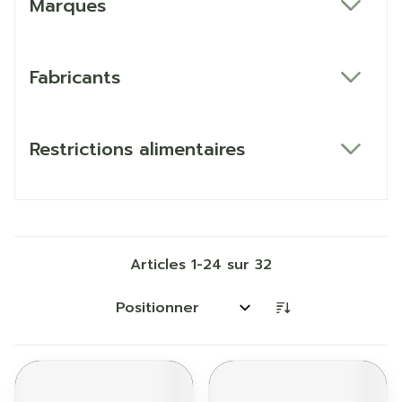
Marques
filter
Fabricants
filter
Restrictions alimentaires
filter
Articles
1
-
24
sur
32
Trier par: