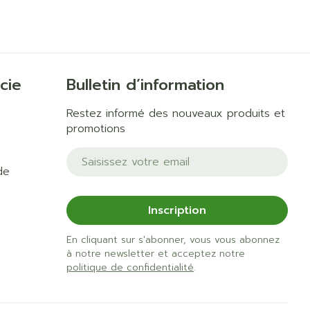
 solaire
Hygiène
s
Lit
l
Bain et douche
Escarres
Afficher plus
ie
Voies urinaires
e
cie
Bulletin d’information
au soleil
Restez informé des nouveaux produits et
anxiété et
Arrêter de fumer
us
promotions
Adresse mail
et
Instruments
e: bandages
de
Médicaments anti-
ques
tumoraux
et hygiène
Démaquillage et
Inscription
nettoyage
En cliquant sur s'abonner, vous vous abonnez
s et
Lait, gel, huile et crème
Anesthésie
à notre newsletter et acceptez notre
on
de nettoyage
politique de confidentialité
.
ntime
Tonic - lotion
 pieds
hie
Médications diverses
Eau micellaire
us