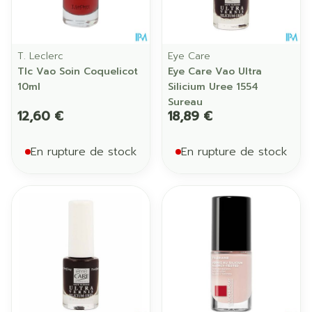
T. Leclerc
Eye Care
Tlc Vao Soin Coquelicot
Eye Care Vao Ultra
10ml
Silicium Uree 1554
Sureau
12,60 €
18,89 €
En rupture de stock
En rupture de stock