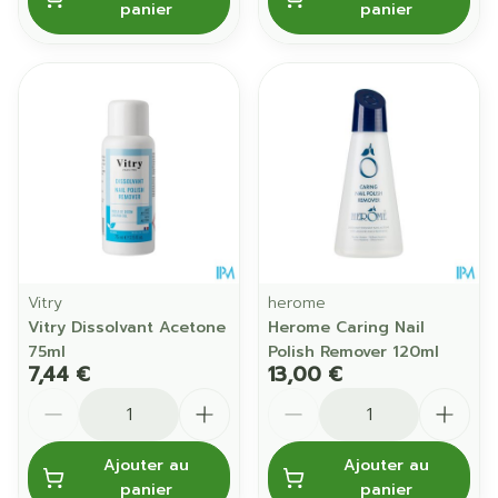
panier
panier
Vitry
herome
Vitry Dissolvant Acetone
Herome Caring Nail
75ml
Polish Remover 120ml
7,44 €
13,00 €
Quantité
Quantité
Ajouter au
Ajouter au
panier
panier