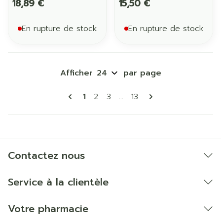
18,89 €
15,50 €
En rupture de stock
En rupture de stock
Afficher
par page
Pages
Vous lisez actuellement la page
Page
Page
Page
1
2
3
...
13
Contactez nous
Service à la clientèle
Votre pharmacie