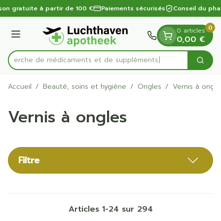
Diapositive 1 de 1
Aller au contenu
son gratuite à partir de 100 €
Paiements sécurisés
Conseil du pha
0
0 articles
Menu
0,00 €
Recherche de médicaments
Cherc
Rechercher
Accueil
/
Beauté, soins et hygiène
/
Ongles
/
Vernis à ongle
Vernis à ongles
Filtre
Articles
1
-
24
sur
294