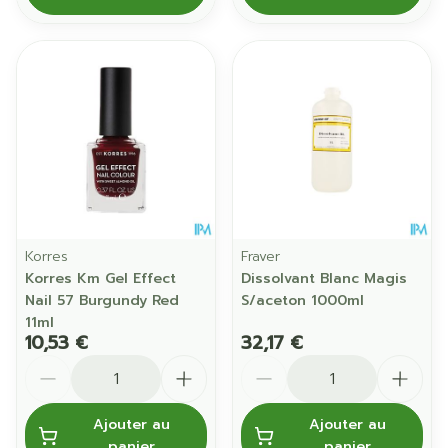
Korres
Fraver
Korres Km Gel Effect
Dissolvant Blanc Magis
Nail 57 Burgundy Red
S/aceton 1000ml
11ml
10,53 €
32,17 €
Quantité
Quantité
Ajouter au
Ajouter au
panier
panier