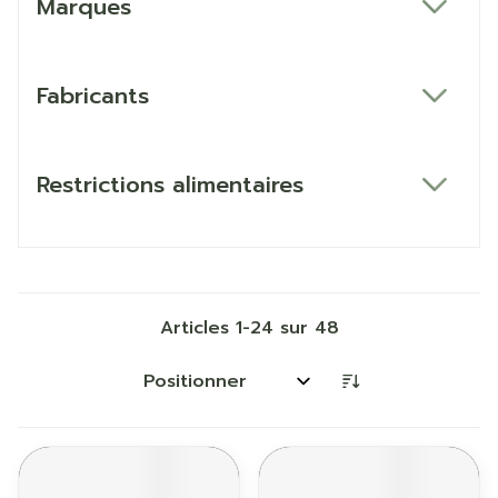
Marques
filter
Fabricants
filter
Restrictions alimentaires
filter
Articles
1
-
24
sur
48
Trier par: