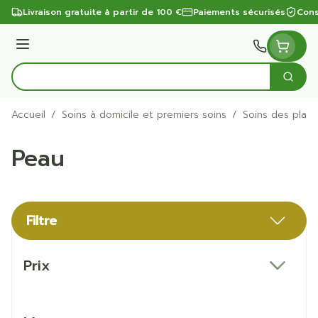
Aller au contenu
Livraison gratuite à partir de 100 €
Paiements sécurisés
Cons
Menu
Cherc
Rechercher
Accueil
/
Soins à domicile et premiers soins
/
Soins des plaie
Peau
Filtre
Passer à la liste des produits
Prix
filter