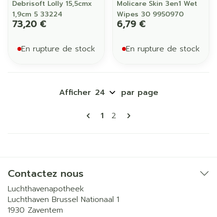
Debrisoft Lolly 15,5cmx
Molicare Skin 3en1 Wet
1,9cm 5 33224
Wipes 30 9950970
73,20 €
6,79 €
En rupture de stock
En rupture de stock
Afficher
par page
Pages
Vous lisez actuellement la p
Page
1
2
Contactez nous
Luchthavenapotheek
Luchthaven Brussel Nationaal 1
1930
Zaventem