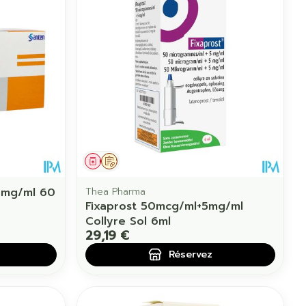
Eau micellaire
us
Yeux
us
Afficher plus
anti-insectes
Senteur
Médicament
Sur prescription
5mg/ml 60
Thea Pharma
Fixaprost 50mcg/ml+5mg/ml
Collyre Sol 6ml
29,19 €
Réservez
CBD