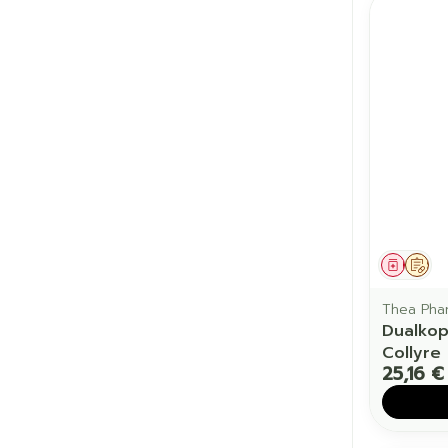
Médic
Sur
Thea Pha
Dualkop
Collyre 
25,16 €