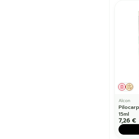
Médic
Sur
Alcon
Pilocar
15ml
7,26 €