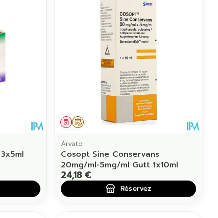
Médicament
Sur prescription
Arvato
 3x5ml
Cosopt Sine Conservans
20mg/ml-5mg/ml Gutt 1x10ml
24,18 €
Réservez