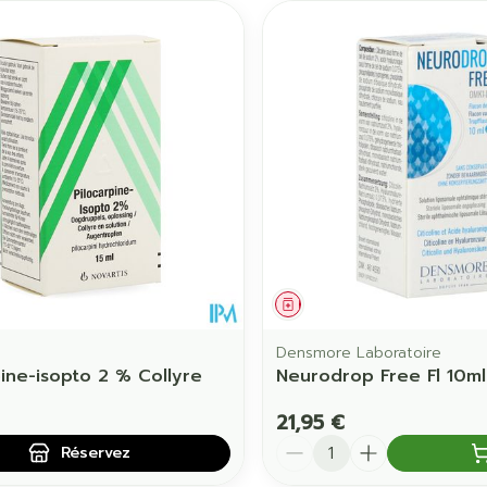
ament
 prescription
Médicament
Densmore Laboratoire
pine-isopto 2 % Collyre
Neurodrop Free Fl 10ml
21,95 €
Quantité
Réservez