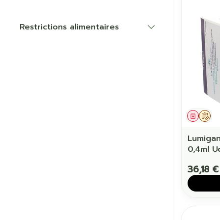
Restrictions alimentaires
Cheveux
filter
Piluliers et a
Soins du vis
Taches de pig
Peau sensible
Médic
Sur
irritée
Lumigan
Peau mixte
0,4ml U
Peau terne
36,18 €
Afficher plus
Ronflement