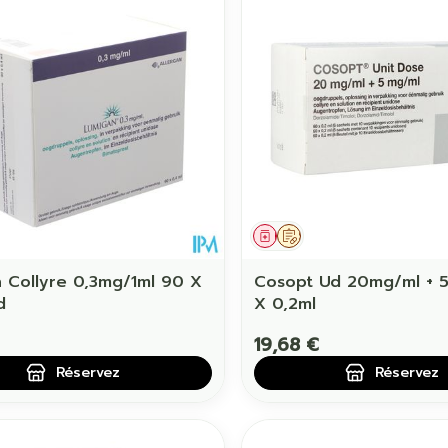
Soin intime
Afficher pl
Ombres à paupières
Massage
Afficher plus
Afficher pl
ccessoires
Masques chirurgique
age
Compléments
Répulsifs 
nutritionnels
mentation
 - peau
ament
 prescription
Médicament
Sur prescription
 Collyre 0,3mg/1ml 90 X
Cosopt Ud 20mg/ml + 
d
X 0,2ml
19,68 €
Réservez
Réservez
Autobronzants
Rasage