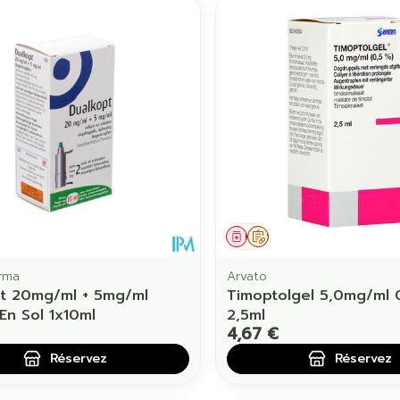
ament
 prescription
Médicament
Sur prescription
rma
Arvato
t 20mg/ml + 5mg/ml
Timoptolgel 5,0mg/ml
En Sol 1x10ml
2,5ml
4,67 €
Réservez
Réservez