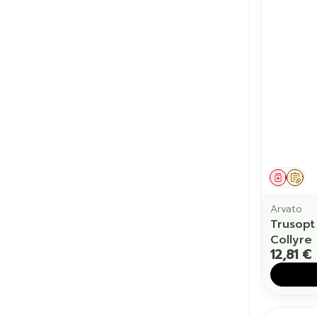
Médic
Sur
Arvato
Trusopt
Collyre
12,81 €