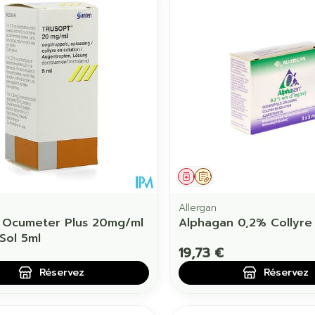
ament
 prescription
Médicament
Sur prescription
Allergan
 Ocumeter Plus 20mg/ml
Alphagan 0,2% Collyre
 Sol 5ml
19,73 €
Réservez
Réservez