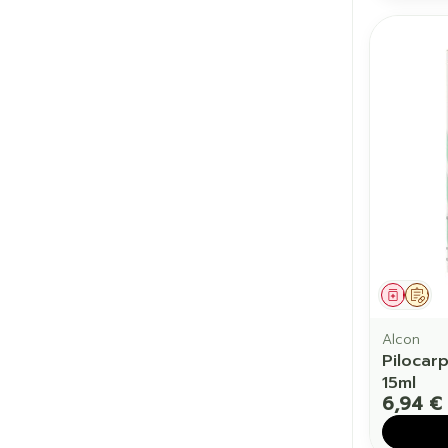
Médic
Sur
Alcon
Pilocar
15ml
6,94 €