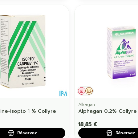
ament
 prescription
Médicament
Sur prescription
Allergan
pine-isopto 1 % Collyre
Alphagan 0,2% Collyre
18,85 €
Réservez
Réservez