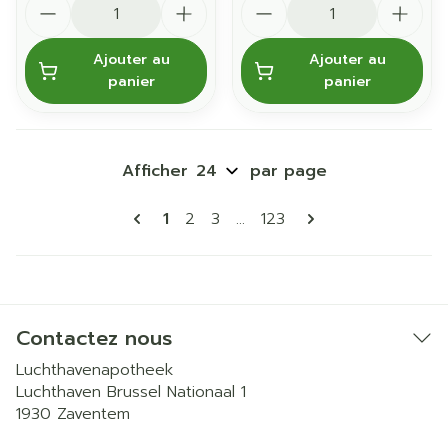
Ajouter au
Ajouter au
panier
panier
Afficher
par page
Pages
Vous lisez actuellement la page
Page
Page
Page
1
2
3
...
123
Contactez nous
Luchthavenapotheek
Luchthaven Brussel Nationaal 1
1930
Zaventem