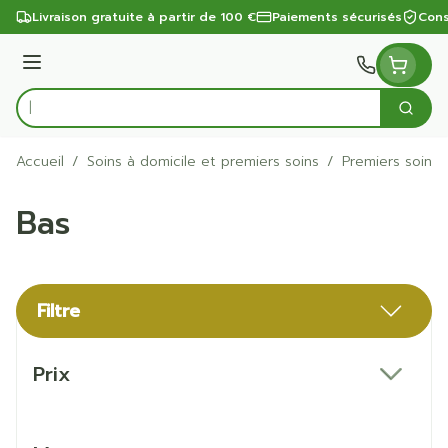
Aller au contenu
Livraison gratuite à partir de 100 €
Paiements sécurisés
Cons
Menu
Cherc
Rechercher
Accueil
/
Soins à domicile et premiers soins
/
Premiers soins
Bas
Filtre
Passer à la liste des produits
Prix
filter