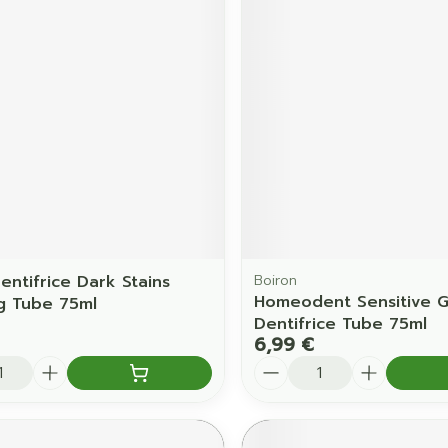
Ombres à paupières
Massage
Afficher plus
Afficher pl
ccessoires
Masques chirurgique
age
Compléments
Répulsifs 
nutritionnels
mentation
 - peau
entifrice Dark Stains
Boiron
Homeodent Sensitive 
g Tube 75ml
Dentifrice Tube 75ml
6,99 €
é
Quantité
Autobronzants
Rasage