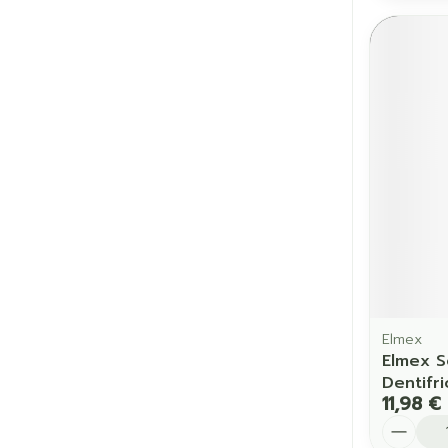
Elmex
Elmex S
Dentifr
11,98 €
Quantit