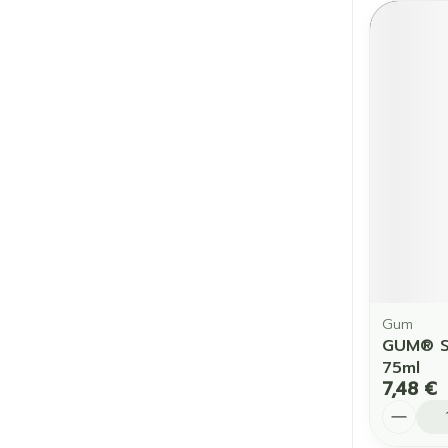
Gum
GUM® Se
75ml
7,48 €
Quantit