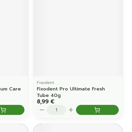
Yeux
us
Afficher plus
anti-insectes
Senteur
Fixodent
Gum Care
Fixodent Pro Ultimate Fresh
Tube 40g
8,99 €
Quantité
CBD