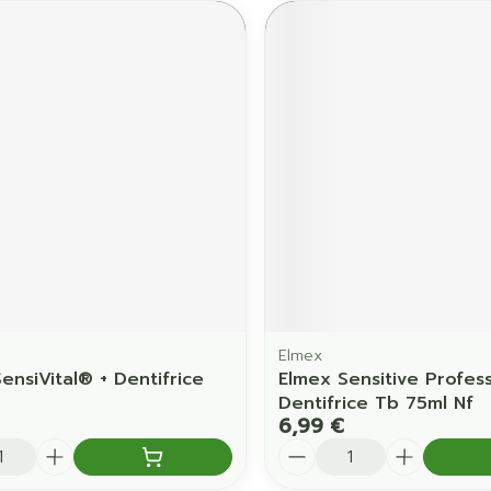
Elmex
nsiVital® + Dentifrice
Elmex Sensitive Profess
Dentifrice Tb 75ml Nf
6,99 €
é
Quantité