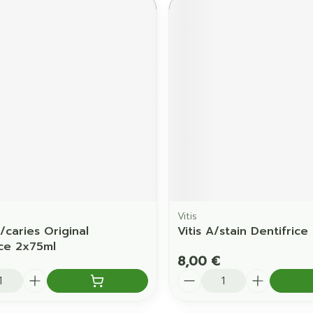
Vitis
/caries Original
Vitis A/stain Dentifrice
ice 2x75ml
8,00 €
é
Quantité