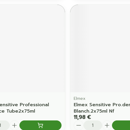
Elmex
ensitive Professional
Elmex Sensitive Pro.den
ice Tube2x75ml
Blanch.2x75ml Nf
11,98 €
é
Quantité