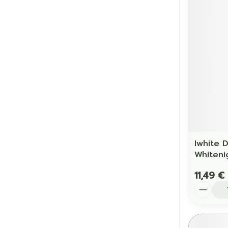
Cheveux
Piluliers et a
Soins du vis
Taches de pig
Peau sensible
irritée
Peau mixte
Iwhite D
Whiteni
Peau terne
11,49 €
Afficher plus
Quantit
Ronflement