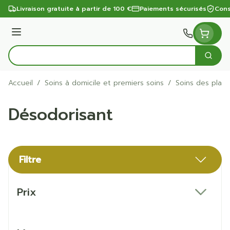
Aller au contenu
Livraison gratuite à partir de 100 €
Paiements sécurisés
Cons
Menu
Cherc
Rechercher
Accueil
/
Soins à domicile et premiers soins
/
Soins des plaie
Désodorisant
Filtre
Passer à la liste des produits
Prix
filter